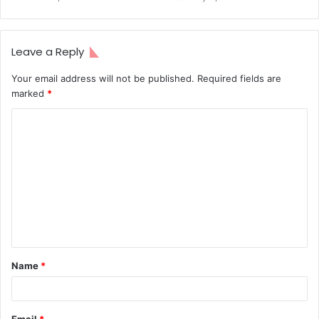
Leave a Reply
Your email address will not be published.
Required fields are
marked
*
C
o
m
m
e
n
t
Name
*
*
Email
*