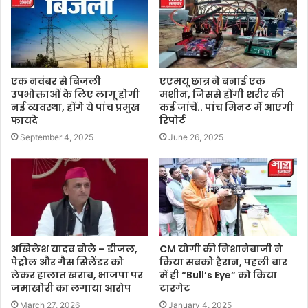
एक नवंबर से बिजली
एएमयू छात्र ने बनाई एक
उपभोक्ताओं के लिए लागू होगी
मशीन, जिससे होंगी शरीर की
नई व्यवस्था, होंगे ये पांच प्रमुख
कई जांचें.. पांच मिनट में आएगी
फायदे
रिपोर्ट
September 4, 2025
June 26, 2025
अखिलेश यादव बोले – डीजल,
CM योगी की निशानेबाजी ने
पेट्रोल और गैस सिलेंडर को
किया सबको हैरान, पहली बार
लेकर हालात खराब, भाजपा पर
में ही “Bull’s Eye” को किया
जमाखोरी का लगाया आरोप
टारगेट
March 27, 2026
January 4, 2025