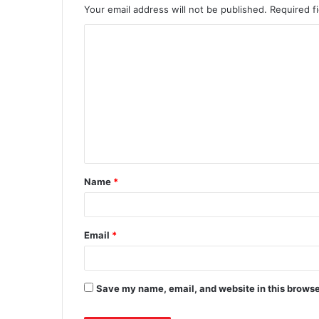
Your email address will not be published.
Required f
C
o
m
m
e
n
t
Name
*
*
Email
*
Save my name, email, and website in this browse