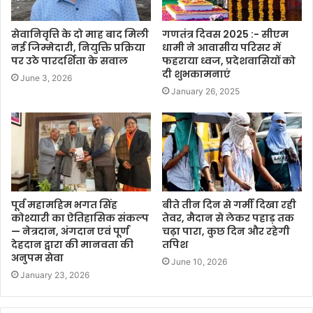
सेवानिवृत्ति के दो माह बाद मिली
गणतंत्र दिवस 2025 :- सीएम
नई जिम्मेदारी, नियुक्ति प्रक्रिया
धामी ने आवासीय परिसर में
पर उठे पारदर्शिता के सवाल
फहराया ध्वज, प्रदेशवासियों को
दी शुभकामनाएं
June 3, 2026
January 26, 2025
पूर्व महामहिम भगत सिंह
बीते तीन दिन से गर्मी दिखा रही
कोश्यारी का ऐतिहासिक संकल्प
तेवर, मैदान से लेकर पहाड़ तक
— नेत्रदान, अंगदान एवं पूर्ण
चढ़ा पारा, कुछ दिन और रहेगी
देहदान द्वारा की मानवता की
तपिश
अनुपम सेवा
June 10, 2026
January 23, 2026