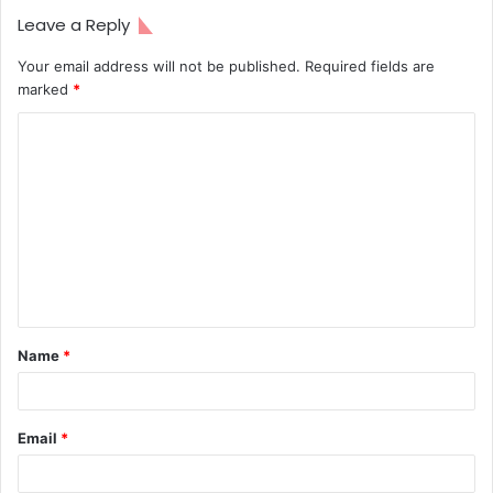
Leave a Reply
Your email address will not be published.
Required fields are
marked
*
C
o
m
m
e
n
t
Name
*
*
Email
*