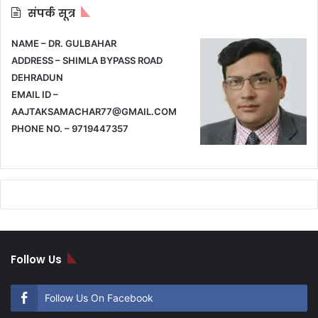
संपर्क सूत्र
NAME – DR. GULBAHAR
ADDRESS – SHIMLA BYPASS ROAD
DEHRADUN
EMAIL ID –
AAJTAKSAMACHAR77@GMAIL.COM
PHONE NO. – 9719447357
Follow Us
Follow Us On Facebook