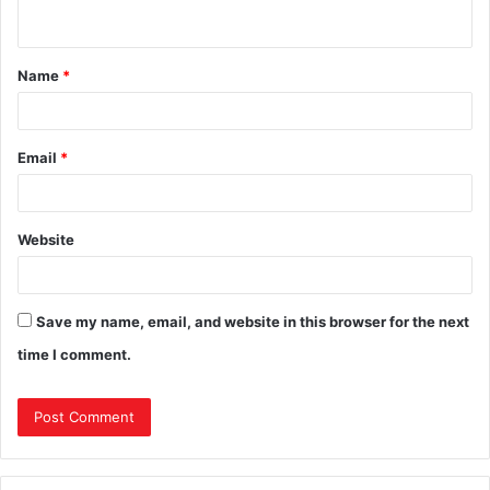
n
t
Name
*
*
Email
*
Website
Save my name, email, and website in this browser for the next
time I comment.