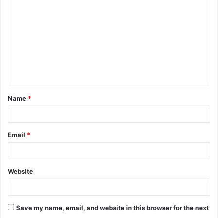
o
m
m
e
n
t
Name
*
*
Email
*
Website
Save my name, email, and website in this browser for the next