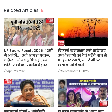
Related Articles
UP Board Result 2025 : 12वीं
बिजली कनेक्शन लेने वाले नए
में अमेठी… 10वीं आगरा अव्वल,
उपभोक्ताओं को देने पड़ेंगे पांच से
चंदौली-सोनभद्र फिसड्डी, इन
10 हजार रुपये, स्मार्ट मीटर
छोटे जिलों का प्रदर्शन बेहतर
लगाना अनिवार्य
April 26, 2025
September 11, 2025
मायावती बोलीं – अमेरिकी
हाथरस हत्याकांड में आया बड़ा