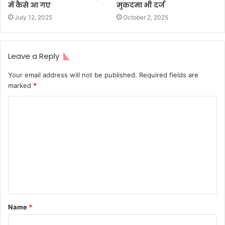
में कैसे आ गए
मुकदमा भी दर्ज
July 12, 2025
October 2, 2025
Leave a Reply
Your email address will not be published.
Required fields are
marked
*
C
o
m
m
e
n
t
Name
*
*