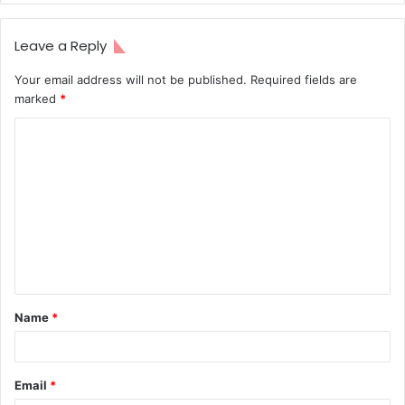
Leave a Reply
Your email address will not be published.
Required fields are
marked
*
C
o
m
m
e
n
t
Name
*
*
Email
*