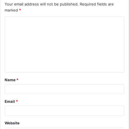
Your email address will not be published.
Required fields are
marked
*
C
o
m
m
e
n
t
Name
*
*
Email
*
Website