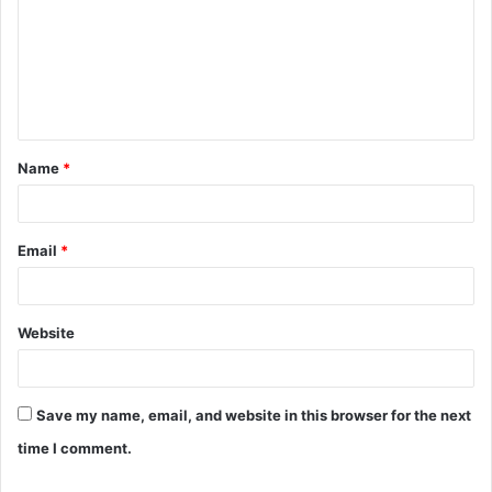
m
m
e
n
t
Name
*
*
Email
*
Website
Save my name, email, and website in this browser for the next
time I comment.