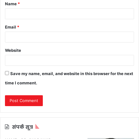
Name
*
*
Email
*
Website
Save my name, email, and website in this browser for the next
time I comment.
संपर्क सूत्र