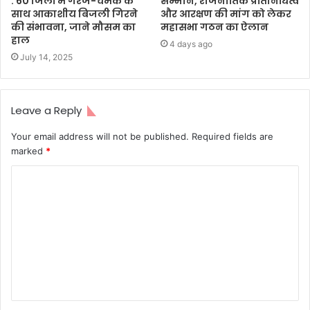
: 60 जिलों में गरज-चमक के
सम्मान, राजनीतिक प्रतिनिधित्व
साथ आकाशीय बिजली गिरने
और आरक्षण की मांग को लेकर
की संभावना, जाने मौसम का
महासभा गठन का ऐलान
हाल
4 days ago
July 14, 2025
Leave a Reply
Your email address will not be published.
Required fields are
marked
*
C
o
m
m
e
n
t