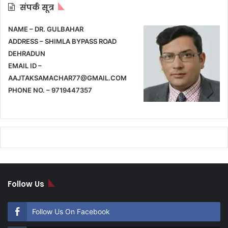
संपर्क सूत्र
NAME – DR. GULBAHAR
ADDRESS – SHIMLA BYPASS ROAD
DEHRADUN
EMAIL ID –
AAJTAKSAMACHAR77@GMAIL.COM
PHONE NO. – 9719447357
Follow Us
Follow Us On Facebook