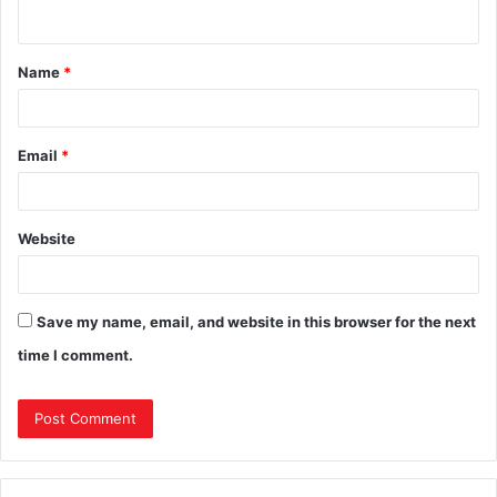
n
t
Name
*
*
Email
*
Website
Save my name, email, and website in this browser for the next
time I comment.