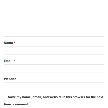
o
m
m
e
n
t
Name
*
*
Email
*
Website
Save my name, email, and website in this browser for the next
time I comment.