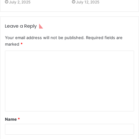
July 2, 2025
July 12, 2025
Leave a Reply
Your email address will not be published.
Required fields are
marked
*
C
o
m
m
e
n
t
Name
*
*