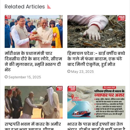
Related Articles
मॉरीशस के प्रधानमंत्री चार
हिमाचल प्रदेश :- ढाई वर्षीय बच्चे
दिवसीय दौरे के बाद लौटे, सीएम
के गले में फंसा बादाम, एक घंटे
ने की मुलाकात, स्मृति स्वरूप दी
बाद मिली एंबुलेंस, हुई मौत
भेंट
May 23, 2025
September 15, 2025
राष्ट्रपति भवन में कतर के अमीर
भारत के पास कई हफ्तों का तेल
का हुआ भव्य स्वागत, पीएम
भंडार, होर्मुज मार्ग से नहीं आता है