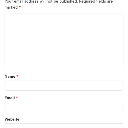
Your email address will not be published.
Required fields are
marked
*
C
o
m
m
e
n
t
Name
*
*
Email
*
Website