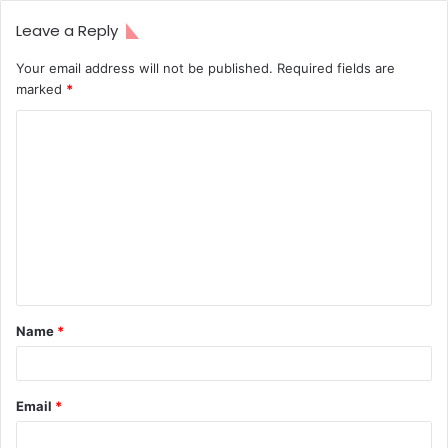
Leave a Reply
Your email address will not be published.
Required fields are
marked
*
C
o
m
m
e
n
t
Name
*
*
Email
*