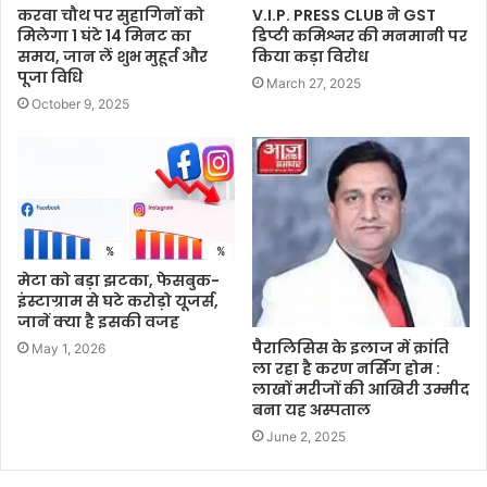
करवा चौथ पर सुहागिनों को
V.I.P. PRESS CLUB ने GST
मिलेगा 1 घंटे 14 मिनट का
डिप्टी कमिश्नर की मनमानी पर
समय, जान लें शुभ मुहूर्त और
किया कड़ा विरोध
पूजा विधि
March 27, 2025
October 9, 2025
मेटा को बड़ा झटका, फेसबुक-
इंस्टाग्राम से घटे करोड़ो यूजर्स,
जानें क्या है इसकी वजह
पैरालिसिस के इलाज में क्रांति
May 1, 2026
ला रहा है करण नर्सिंग होम :
लाखों मरीजों की आखिरी उम्मीद
बना यह अस्पताल
June 2, 2025