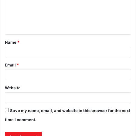
m
e
n
t
Name
*
*
Email
*
Website
Save my name, email, and website in this browser for the next
time I comment.