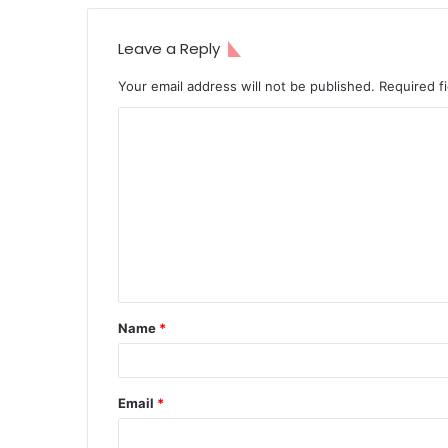
Leave a Reply
Your email address will not be published.
Required f
C
o
m
m
e
n
t
Name
*
*
Email
*