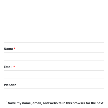
o
m
m
e
n
t
Name
*
*
Email
*
Website
Save my name, email, and website in this browser for the next